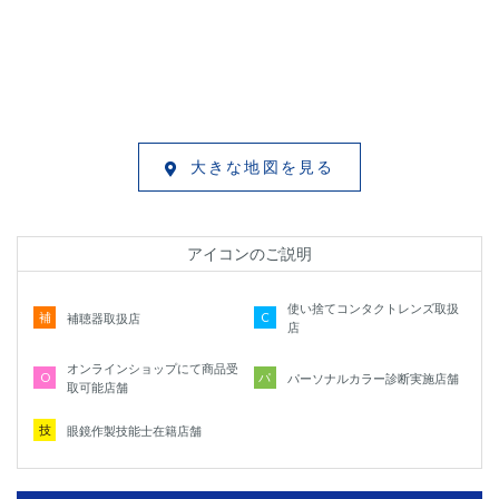
大きな地図を見る
アイコンのご説明
使い捨てコンタクトレンズ取扱
補
C
補聴器取扱店
店
オンラインショップにて商品受
O
パ
パーソナルカラー診断実施店舗
取可能店舗
技
眼鏡作製技能士在籍店舗