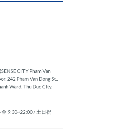
SENSE CITY Pham Van
oor, 242 Pham Van Dong St.,
hanh Ward, Thu Duc CIty,
 9:30~22:00 / 土日祝