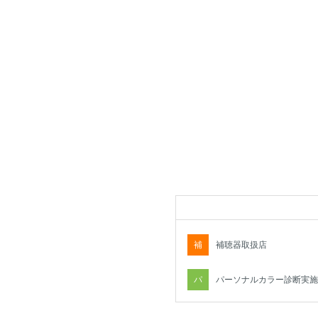
補
補聴器取扱店
パ
パーソナルカラー診断実施