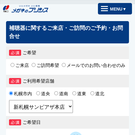
MENU▼
補聴器に関するご来店・ご訪問のご予約・お問
合せ
ご希望
ご来店
ご訪問希望
メールでのお問い合わせのみ
ご利用希望店舗
札幌市内
道央
道南
道東
道北
ご希望日